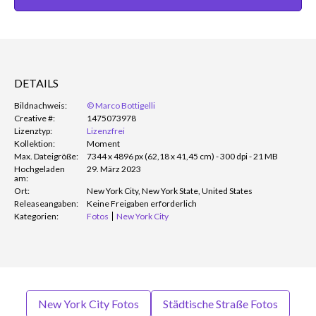
DETAILS
Bildnachweis:
© Marco Bottigelli
Creative #:
1475073978
Lizenztyp:
Lizenzfrei
Kollektion:
Moment
Max. Dateigröße:
7344 x 4896 px (62,18 x 41,45 cm) - 300 dpi - 21 MB
Hochgeladen
29. März 2023
am:
Ort:
New York City, New York State, United States
Releaseangaben:
Keine Freigaben erforderlich
Kategorien:
Fotos
New York City
New York City Fotos
Städtische Straße Fotos