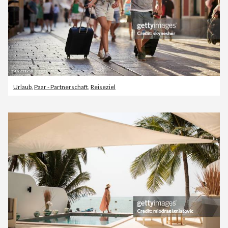
Urlaub
,
Paar - Partnerschaft
,
Reiseziel