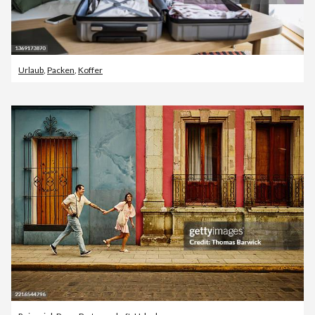
Urlaub
,
Packen
,
Koffer