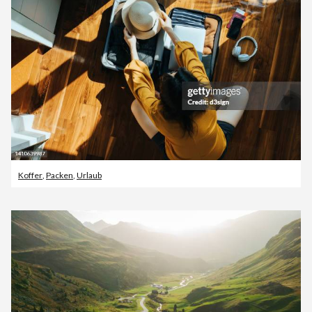
Koffer
,
Packen
,
Urlaub