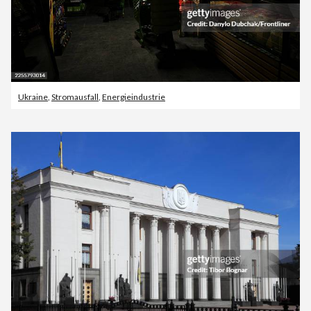
Ukraine
,
Stromausfall
,
Energieindustrie