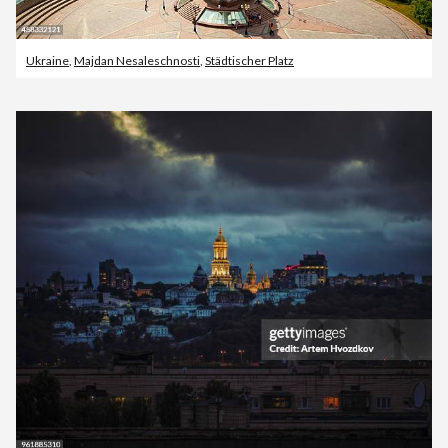
Ukraine
,
Majdan Nesaleschnosti
,
Städtischer Platz