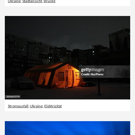
Ukraine
,
Stadtansicht
,
Brücke
Stromausfall
,
Ukraine
,
Elektrizität