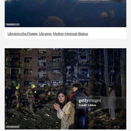
Ukrainische Flagge
,
Ukraine
,
Mutter-Heimat-Statue