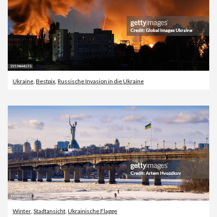
Ukraine
,
Bestpix
,
Russische Invasion in die Ukraine
Winter
,
Stadtansicht
,
Ukrainische Flagge