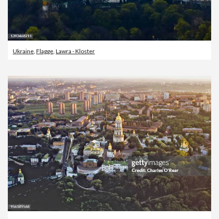
Ukraine
,
Flagge
,
Lawra - Kloster