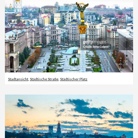
Stadtansicht
,
Städtische Straße
,
Städtischer Platz