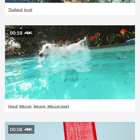
Thailand
,
Insel
00:18
Hund
,
Wasser
,
Sprung - Wassersport
00:08