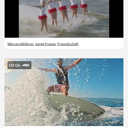
Wasserskifahren
,
Junge Frauen
,
Freundschaft
00:06