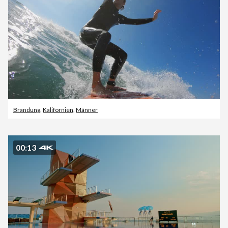
Brandung
,
Kalifornien
,
Männer
00:13