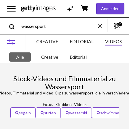
Anmelden
CREATIVE
EDITORIAL
VIDEOS
Alle
Creative
Editorial
Stock-Videos und Filmmaterial zu
Wassersport
ideos, Filmmaterial und Video-Clips zu
wassersport
, die in verschiedenen Format
Fotos
Grafiken
Videos
segeln
surfen
wasserski
schwimmen