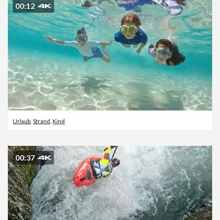
00:12
Urlaub
,
Strand
,
Kind
00:37