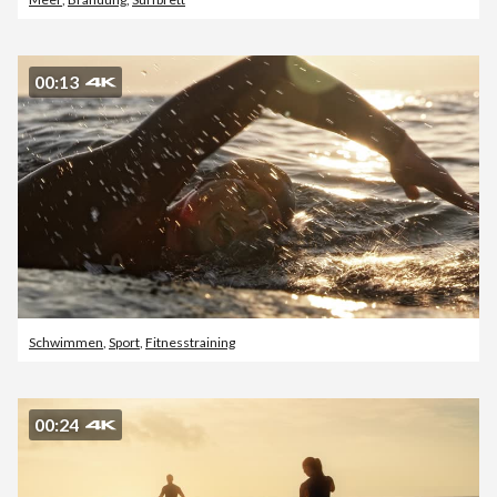
00:13
Schwimmen
,
Sport
,
Fitnesstraining
00:24