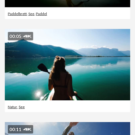
Paddelbrett
,
See
,
Paddel
00:05
Natur
,
See
00:11