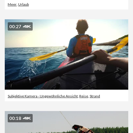
Meer
,
Urlaub
00:27
Subjektive Kamera - Ungewöhnliche Ansicht
,
Reise
,
Strand
00:18