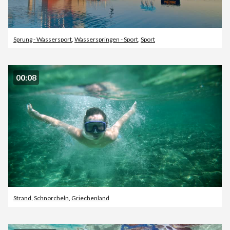
Sprung - Wassersport
,
Wasserspringen - Sport
,
Sport
00:08
Strand
,
Schnorcheln
,
Griechenland