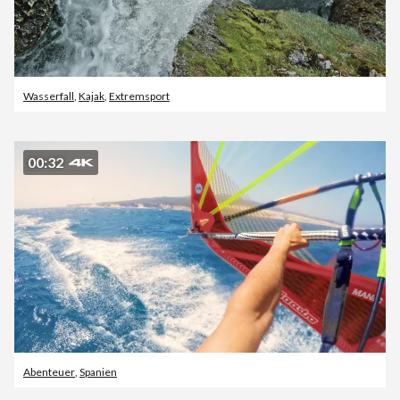
Wasserfall
,
Kajak
,
Extremsport
00:32
Abenteuer
,
Spanien