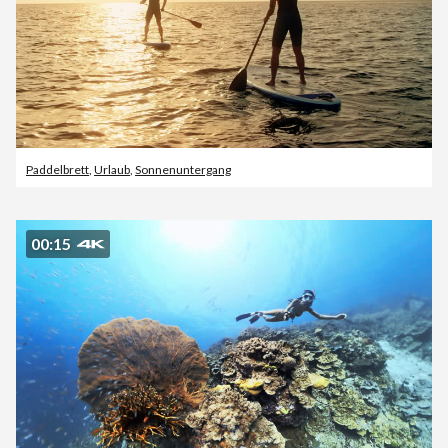
Paddelbrett
,
Urlaub
,
Sonnenuntergang
00:15