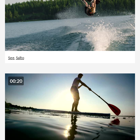
See
,
Salto
00:20