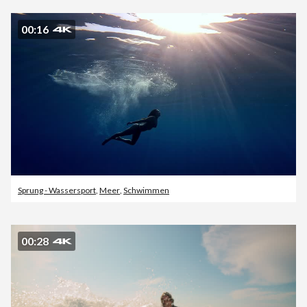
00:16
Sprung - Wassersport
,
Meer
,
Schwimmen
00:28