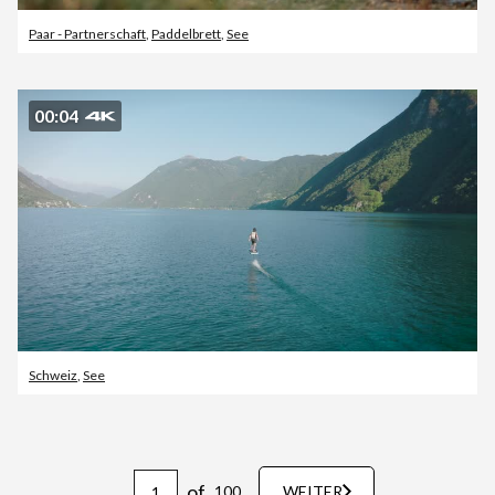
Paar - Partnerschaft
,
Paddelbrett
,
See
00:04
Schweiz
,
See
of
100
WEITER