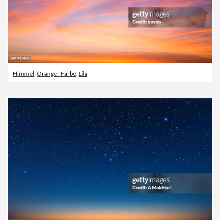
Himmel
,
Orange - Farbe
,
Lila