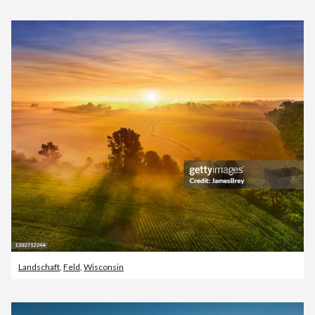
Landschaft
,
Feld
,
Wisconsin