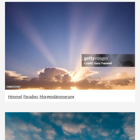
Himmel
,
Paradies
,
Morgendämmerung