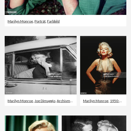
Marilyn Monroe
,
Porträt
,
Farbbild
Marilyn Monroe
,
Joe Dimaggio
,
Archivmaterial
Marilyn Monroe
,
1950-1959
,
B