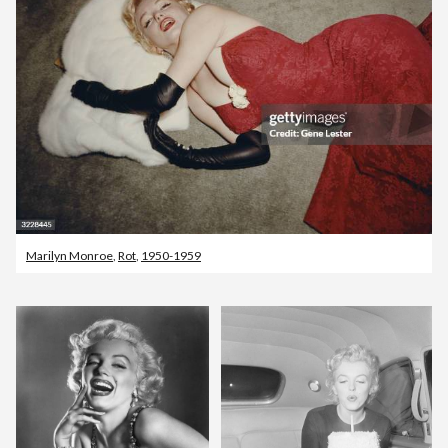
Marilyn Monroe
,
Rot
,
1950-1959