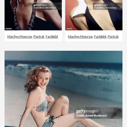
Marilyn Monroe
,
Porträt
,
Farbbild
Marilyn Monroe
,
Farbbild
,
Porträt