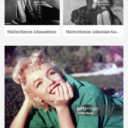
Marilyn Monroe
,
Schauspielerin
Marilyn Monroe
,
Geburtstag
,
Kuchen