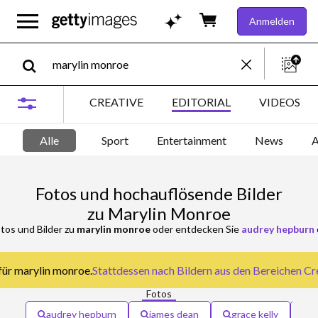
Anmelden
CREATIVE
EDITORIAL
VIDEOS
Alle
Sport
Entertainment
News
A
Fotos und hochauflösende Bilder
zu Marylin Monroe
tos und Bilder zu
marylin monroe
oder entdecken Sie
audrey hepburn
für marylin monroe.
Stattdessen nach
Bildern aus den Bereichen Cre
Fotos
audrey hepburn
james dean
grace kelly
a