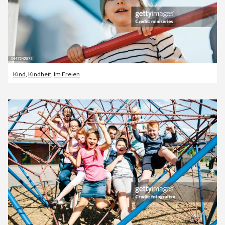
Kind
,
Kindheit
,
Im Freien