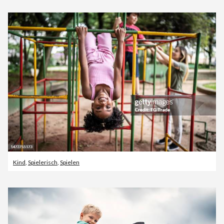
Kind
,
Spielerisch
,
Spielen