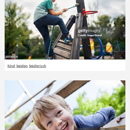
Kind
,
Spielen
,
Spielerisch