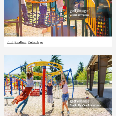
Kind
,
Kindheit
,
Parkanlage