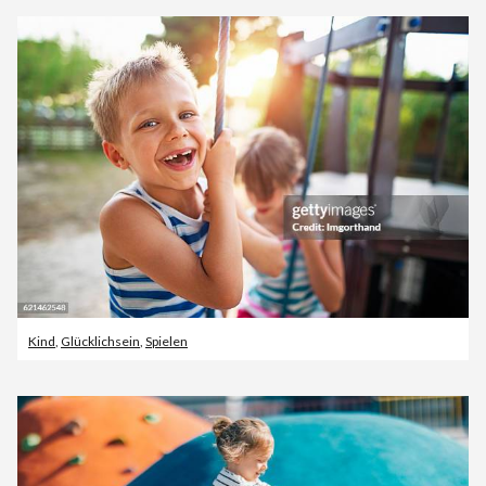
Kind
,
Glücklichsein
,
Spielen