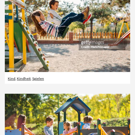
Kind
,
Kindheit
,
Spielen