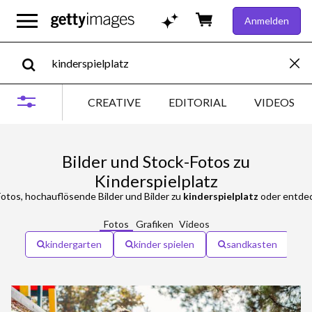
Anmelden
CREATIVE
EDITORIAL
VIDEOS
Bilder und Stock-Fotos zu
Kinderspielplatz
otos, hochauflösende Bilder und Bilder zu
kinderspielplatz
oder entdec
Fotos
Grafiken
Videos
kindergarten
kinder spielen
sandkasten