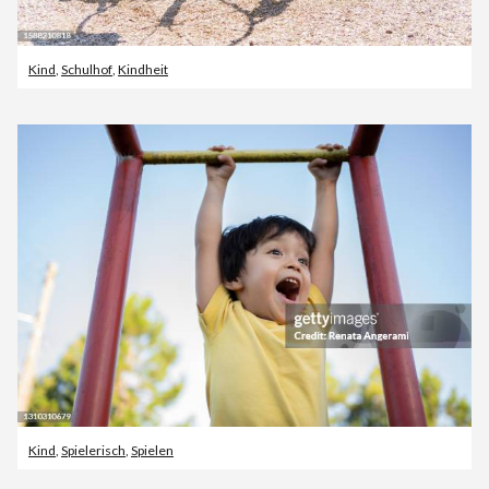
Kind
,
Schulhof
,
Kindheit
Kind
,
Spielerisch
,
Spielen