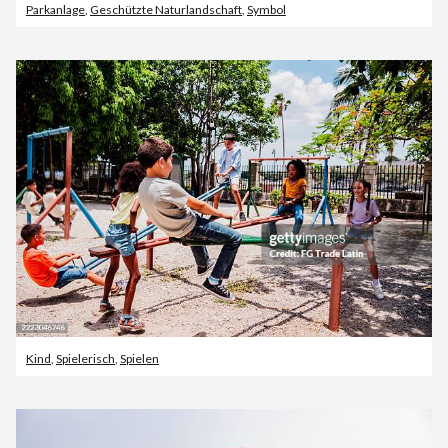
Parkanlage
,
Geschützte Naturlandschaft
,
Symbol
Kind
,
Spielerisch
,
Spielen