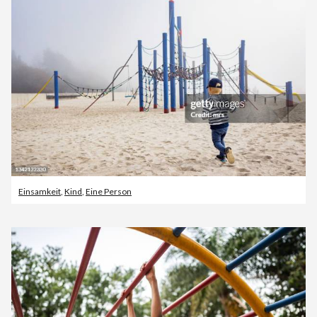
Einsamkeit
,
Kind
,
Eine Person