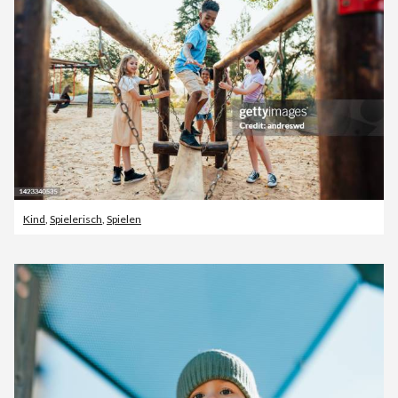
Kind
,
Spielerisch
,
Spielen