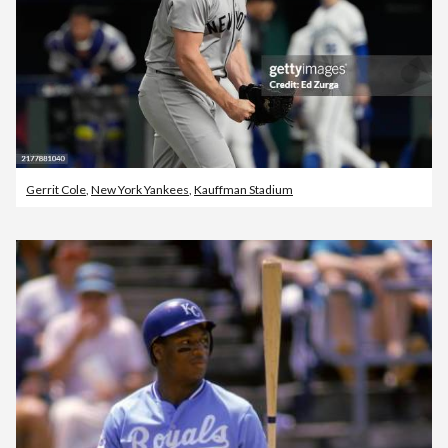
Gerrit Cole
,
New York Yankees
,
Kauffman Stadium