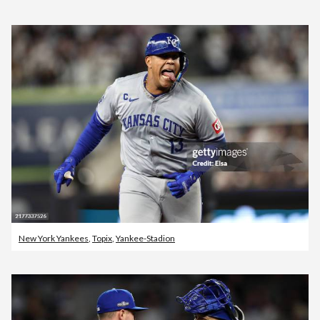
New York Yankees
,
Topix
,
Yankee-Stadion