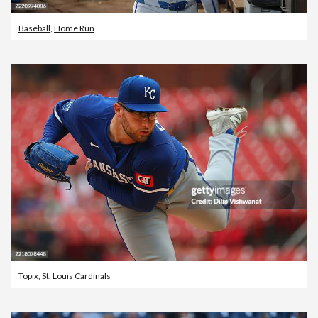
Baseball
,
Home Run
Topix
,
St. Louis Cardinals