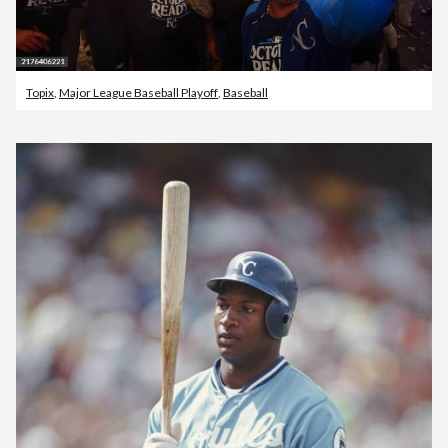
Topix
,
Major League Baseball Playoff
,
Baseball