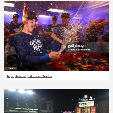
Topix
,
Baseball
,
Baltimore Orioles