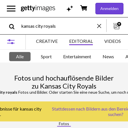
Anmelden
CREATIVE
EDITORIAL
VIDEOS
Alle
Sport
Entertainment
News
A
Fotos und hochauflösende Bilder
zu Kansas City Royals
ity royals
Fotos und Bilder. Oder starten Sie eine neue Suche, um noch 
bnisse für kansas city
Stattdessen nach
Bildern aus den Berei
.
suchen?
Fotos