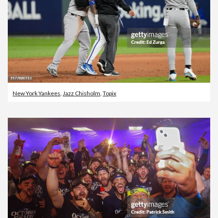
New York Yankees
,
Jazz Chisholm
,
Topix