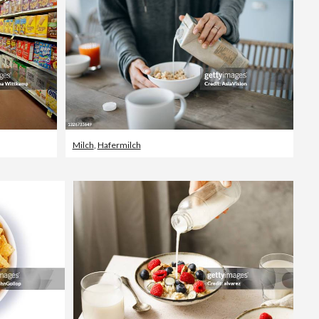
Milch
,
Hafermilch