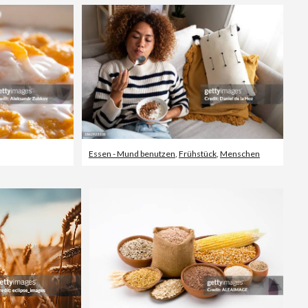
Essen - Mund benutzen
,
Frühstück
,
Menschen