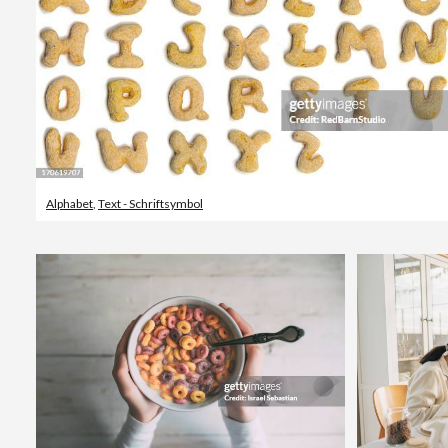
Alphabet
,
Text - Schriftsymbol