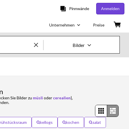
Pinnwände
Anmelden
Unternehmen
Preise
Bilder
Creative-Bilder & -Videos
Bilder
Creative
n
cken Sie Bilder zu
müsli
oder
cerealien
|,
Editorial
inden.
Videos
frühstücksraum
kellogs
kochen
salat
Creative