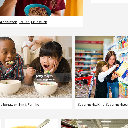
nd benutzen
,
Frauen
,
Frühstück
nd benutzen
,
Kind
,
Familie
Supermarkt
,
Kind
,
Supermarktga