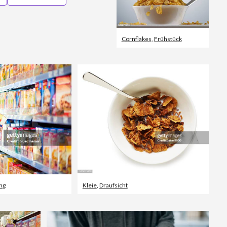
Cornflakes
,
Frühstück
ng
Kleie
,
Draufsicht