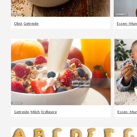
Obst
,
Getreide
Essen - Mu
Getreide
,
Milch
,
Erdbeere
Essen - Mu