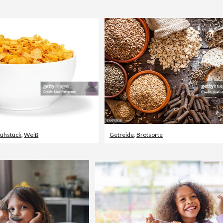
rühstück
,
Weiß
Getreide
,
Brotsorte