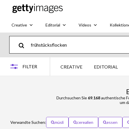
Creative
Editorial
Videos
Kollektion
FILTER
CREATIVE
EDITORIAL
Durchsuchen Sie
69.168
authentische Fo
um da
Verwandte Suchen:
müsli
cerealien
essen