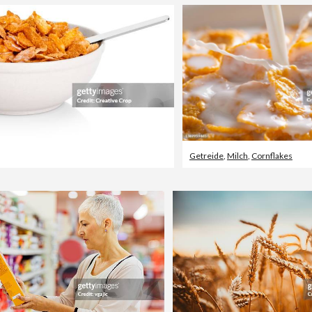
Getreide
,
Milch
,
Cornflakes