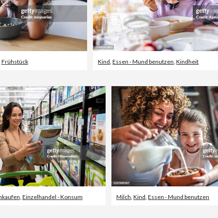
,
Frühstück
Kind
,
Essen - Mund benutzen
,
Kindheit
nkaufen
,
Einzelhandel - Konsum
Milch
,
Kind
,
Essen - Mund benutzen