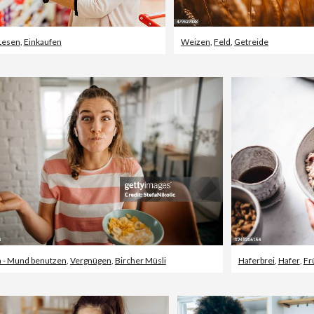
Lesen
,
Einkaufen
Weizen
,
Feld
,
Getreide
 - Mund benutzen
,
Vergnügen
,
Bircher Müsli
Haferbrei
,
Hafer
,
Fr