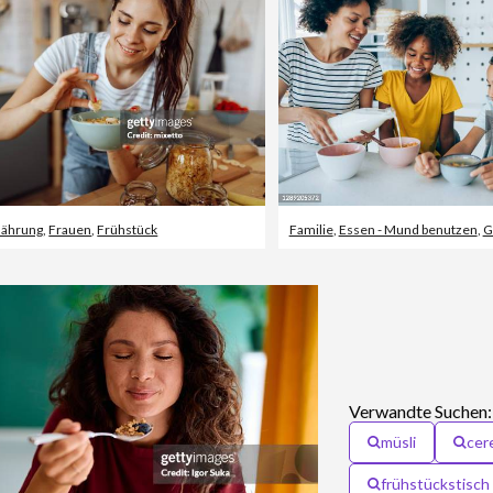
nährung
,
Frauen
,
Frühstück
Familie
,
Essen - Mund benutzen
,
G
Verwandte Suchen:
müsli
cer
frühstückstisch