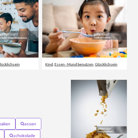
lücklichsein
Kind
,
Essen - Mund benutzen
,
Glücklichsein
ealien
essen
schokolade