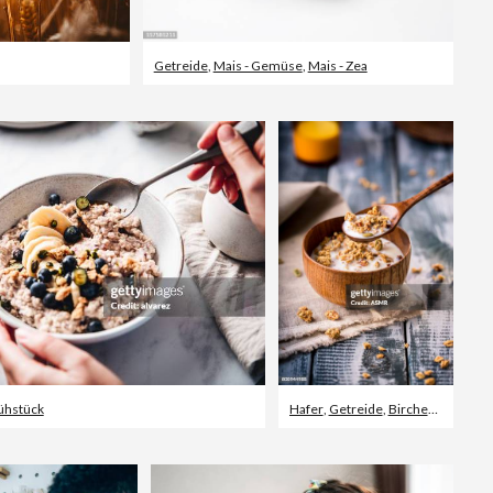
Getreide
,
Mais - Gemüse
,
Mais - Zea
ühstück
Hafer
,
Getreide
,
Bircher Müsli