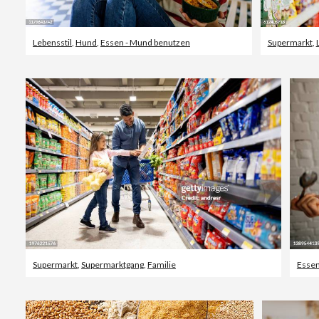
Lebensstil
,
Hund
,
Essen - Mund benutzen
Supermarkt
,
Supermarkt
,
Supermarktgang
,
Familie
Essen