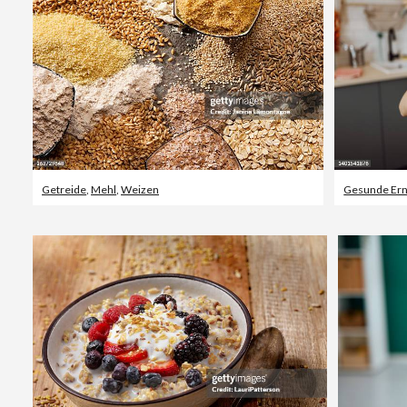
Getreide
,
Mehl
,
Weizen
Gesunde Er