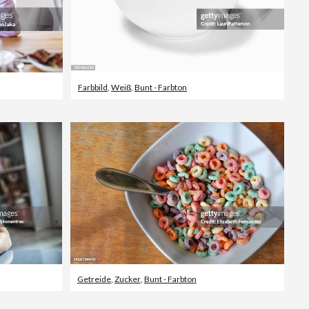
Farbbild
,
Weiß
,
Bunt - Farbton
Getreide
,
Zucker
,
Bunt - Farbton