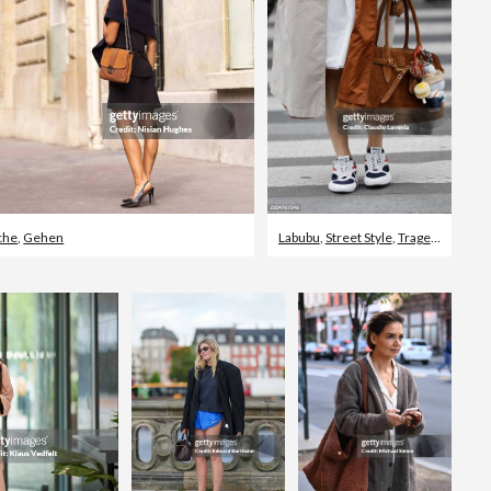
che
,
Gehen
Labubu
,
Street Style
,
Tragebehältnis