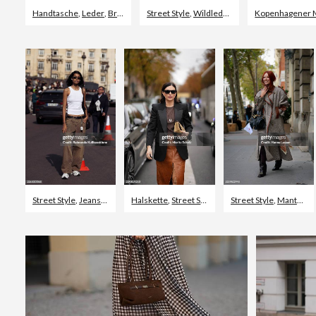
Handtasche
,
Leder
,
Braun
Street Style
,
Wildleder
,
Braun
Kopenhagener
Street Style
,
Jeans
,
Weiß
Halskette
,
Street Style
,
Weichheit
Street Style
,
Mantel
,
K