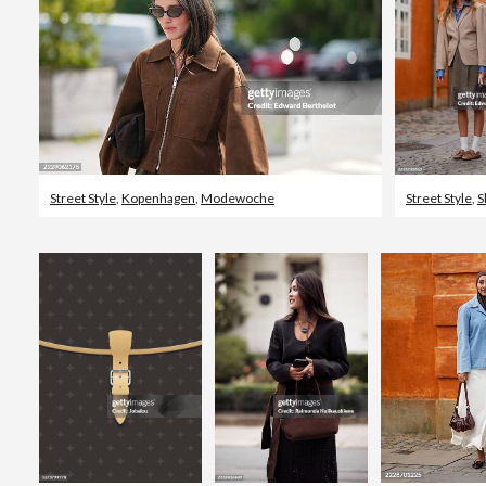
Street Style
,
Kopenhagen
,
Modewoche
Street Style
,
S