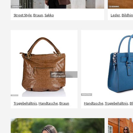
Street Style
,
Braun
,
Sakko
Leder
,
Bildhi
Tragebehältnis
,
Handtasche
,
Braun
Handtasche
,
Tragebehältnis
,
B