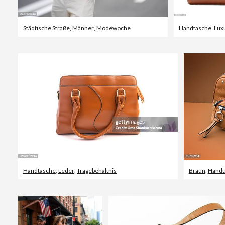
Städtische Straße
,
Männer
,
Modewoche
Handtasche
,
Lux
Handtasche
,
Leder
,
Tragebehältnis
Braun
,
Handt