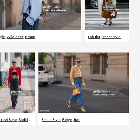
tyle
,
Wildleder
,
Braun
Labubu
,
Street Style
,
Tragebehäl
arbig
treet Style
,
Badelatsche
,
Kopenhagen
Street Style
,
Beige
,
Juni