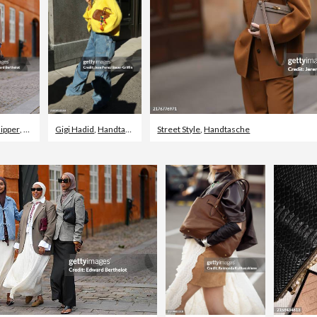
lipper
,
Socke
Gigi Hadid
,
Handtasche
,
Wildleder
Street Style
,
Handtasche