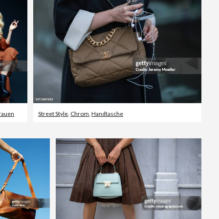
Editorial
rauen
Street Style
,
Chrom
,
Handtasche