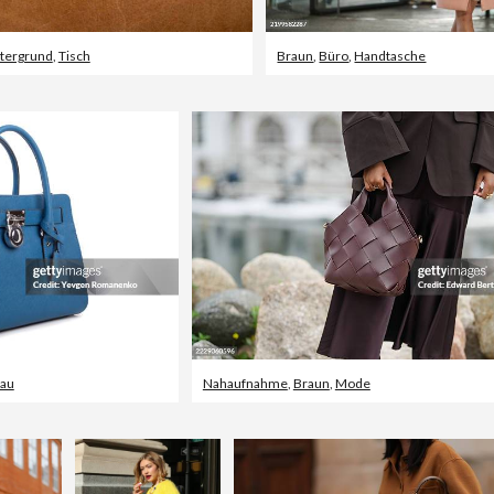
ntergrund
,
Tisch
Braun
,
Büro
,
Handtasche
lau
Nahaufnahme
,
Braun
,
Mode