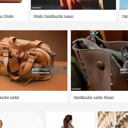
us
,
Mode
Mode
,
Handtasche
,
Luxus
Han
asche
,
Leder
Handtasche
,
Leder
,
Braun