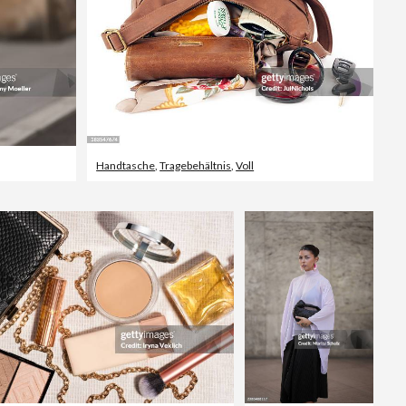
Handtasche
,
Tragebehältnis
,
Voll