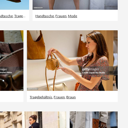
dtasche
,
Tragebehältnis
Handtasche
,
Frauen
,
Frauen
,
Mode
Tragebehältnis
,
Frauen
,
Braun