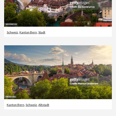
Schweiz
,
Kanton Bern
,
Stadt
Kanton Bern
,
Schweiz
,
Altstadt