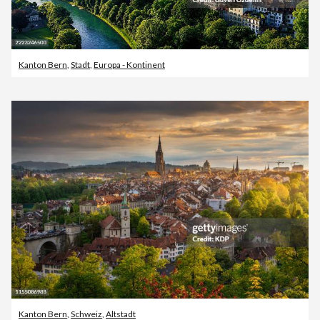
Kanton Bern
,
Stadt
,
Europa - Kontinent
Kanton Bern
,
Schweiz
,
Altstadt