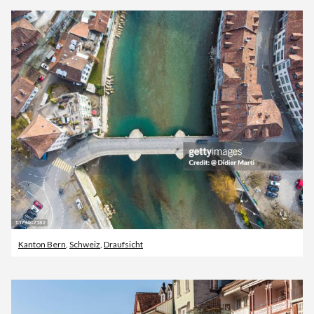
Kanton Bern
,
Schweiz
,
Draufsicht