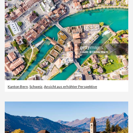
Kanton Bern
,
Schweiz
,
Ansicht aus erhöhter Perspektive