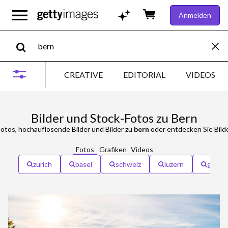
Anmelden
CREATIVE
EDITORIAL
VIDEOS
Bilder und Stock-Fotos zu Bern
otos, hochauflösende Bilder und Bilder zu
bern
oder entdecken Sie Bild
Fotos
Grafiken
Videos
zürich
basel
schweiz
luzern
genf