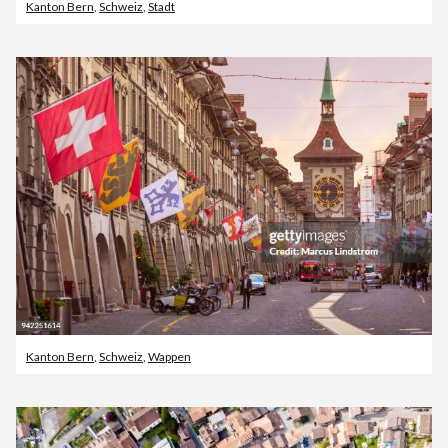
Kanton Bern
,
Schweiz
,
Stadt
Kanton Bern
,
Schweiz
,
Wappen