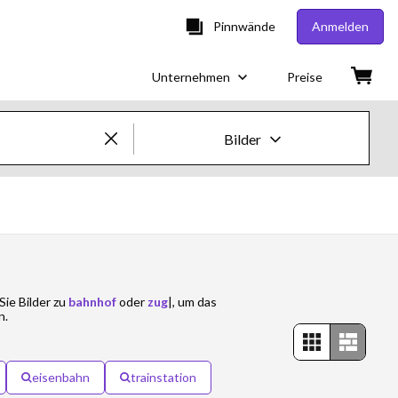
Pinnwände
Anmelden
Unternehmen
Preise
Bilder
Creative-Bilder & -Videos
Bilder
Creative
ie Bilder zu
bahnhof
oder
zug
|, um das
Editorial
n.
Videos
eisenbahn
trainstation
Creative