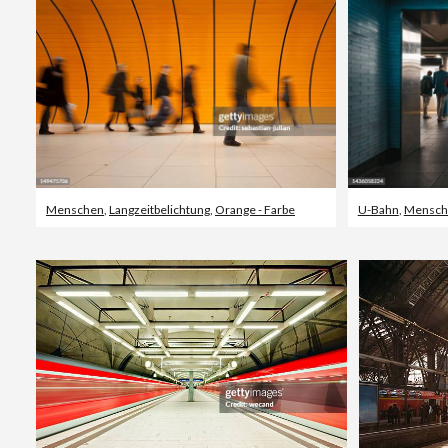
Menschen
,
Langzeitbelichtung
,
Orange - Farbe
U-Bahn
,
Mensch