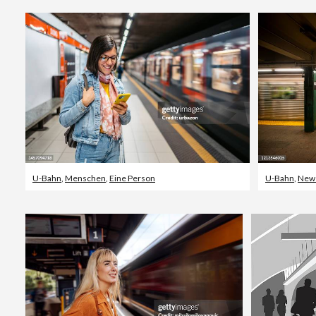
U-Bahn
,
Menschen
,
Eine Person
U-Bahn
,
New 