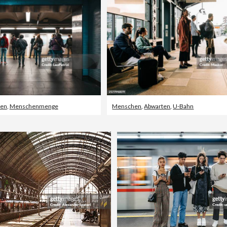
en
,
Menschenmenge
Menschen
,
Abwarten
,
U-Bahn