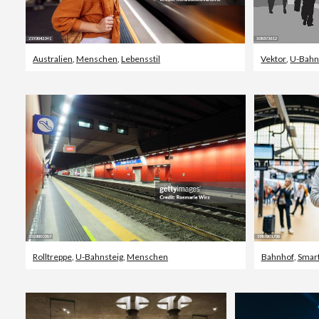
Australien
,
Menschen
,
Lebensstil
Vektor
,
U-Bahn
Rolltreppe
,
U-Bahnsteig
,
Menschen
Bahnhof
,
Smar