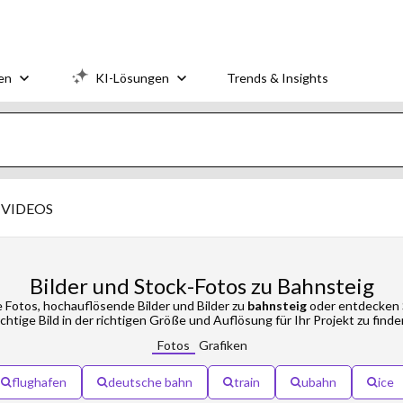
en
KI-Lösungen
Trends & Insights
VIDEOS
Bilder und Stock-Fotos zu Bahnsteig
 Fotos, hochauflösende Bilder und Bilder zu
bahnsteig
oder entdecken S
ichtige Bild in der richtigen Größe und Auflösung für Ihr Projekt zu finde
Fotos
Grafiken
flughafen
deutsche bahn
train
ubahn
ice