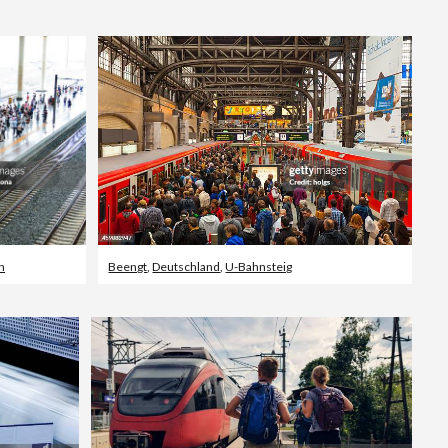
Editorial
n
Beengt
,
Deutschland
,
U-Bahnsteig