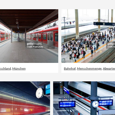
schland
,
München
Bahnhof
,
Menschenmenge
,
Abwarte