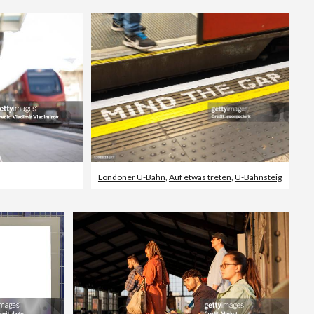
Londoner U-Bahn
,
Auf etwas treten
,
U-Bahnsteig