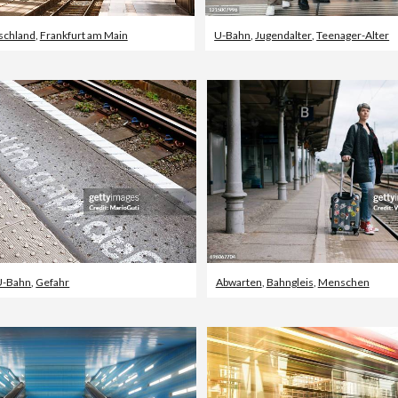
schland
,
Frankfurt am Main
U-Bahn
,
Jugendalter
,
Teenager-Alter
U-Bahn
,
Gefahr
Abwarten
,
Bahngleis
,
Menschen