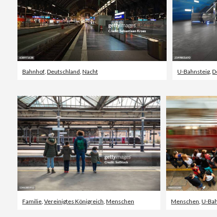
Bahnhof
,
Deutschland
,
Nacht
U-Bahnsteig
,
D
Familie
,
Vereinigtes Königreich
,
Menschen
Menschen
,
U-Ba