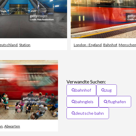
eutschland
,
Station
London - England
,
Bahnhof
,
Mensche
Verwandte Suchen:
bahnhof
zug
bahngleis
flughafen
deutsche bahn
hn
,
Abwarten