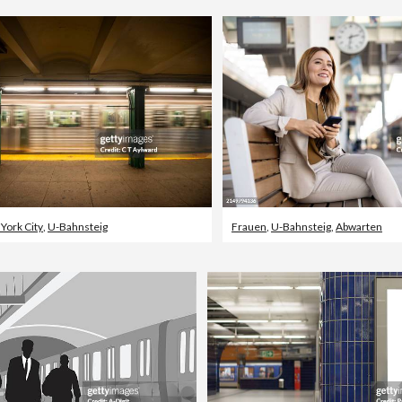
York City
,
U-Bahnsteig
Frauen
,
U-Bahnsteig
,
Abwarten