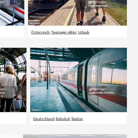
Österreich
,
Teenager-Alter
,
Urlaub
Deutschland
,
Bahnhof
,
Station