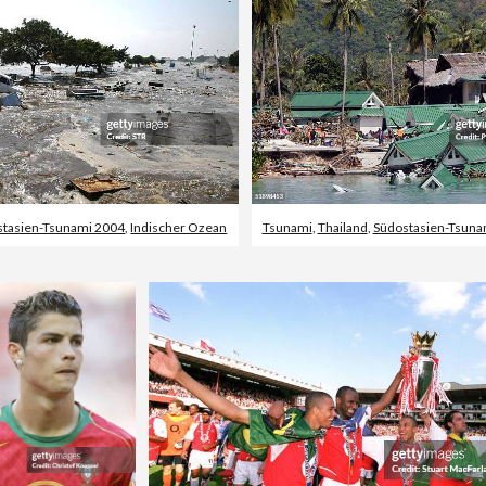
stasien-Tsunami 2004
,
Indischer Ozean
Tsunami
,
Thailand
,
Südostasien-Tsuna