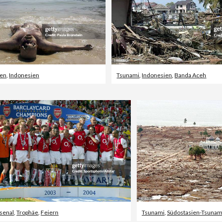
ben
,
Indonesien
Tsunami
,
Indonesien
,
Banda Aceh
senal
,
Trophäe
,
Feiern
Tsunami
,
Südostasien-Tsunam