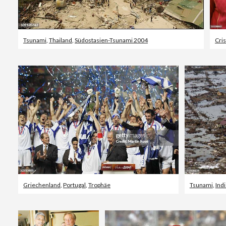
Tsunami
,
Thailand
,
Südostasien-Tsunami 2004
Griechenland
,
Portugal
,
Trophäe
Tsunami
,
Ind