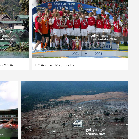
Editorial
mi 2004
FC Arsenal
,
Mai
,
Trophäe