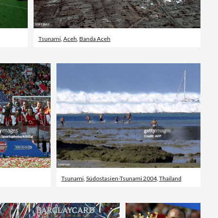
Tsunami
,
Aceh
,
Banda Aceh
Tsunami
,
Südostasien-Tsunami 2004
,
Thailand