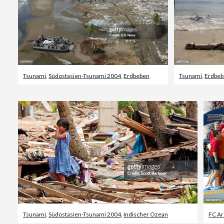
Tsunami
,
Südostasien-Tsunami 2004
,
Erdbeben
Tsunami
,
Erdbe
Tsunami
,
Südostasien-Tsunami 2004
,
Indischer Ozean
FC Ar