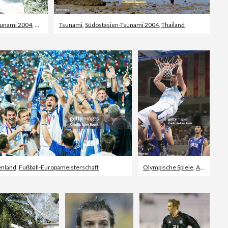
sunami 2004
,
Thailand
Tsunami
,
Südostasien-Tsunami 2004
,
Thailand
enland
,
Fußball-Europameisterschaft
Olympische Spiele
,
Argentinien