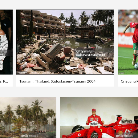
s
,
Porträt
Tsunami
,
Thailand
,
Südostasien-Tsunami 2004