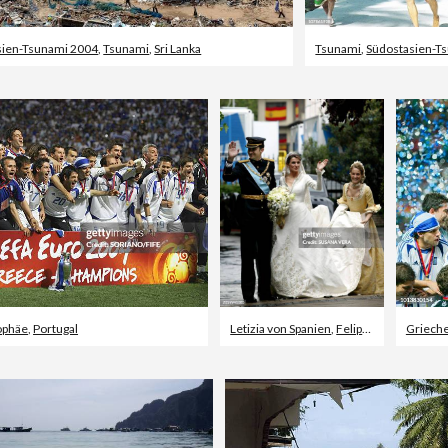
sien-Tsunami 2004
,
Tsunami
,
Sri Lanka
Tsunami
,
Südostasien-T
ophäe
,
Portugal
Letizia von Spanien
,
Felipe VI. von Spanien
Griech