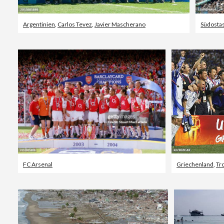
Argentinien
,
Carlos Tevez
,
Javier Mascherano
Südosta
FC Arsenal
Griechenland
,
Tr