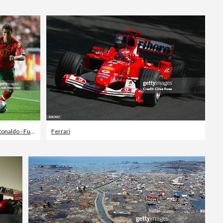
Cristiano Ronaldo - Fußballspieler
Ferrari
,
Fußball-Europameisterschaft
,
Portugal