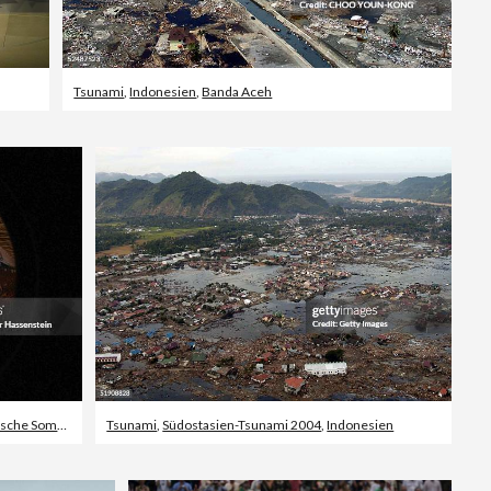
Tsunami
,
Indonesien
,
Banda Aceh
erspiele 2004 - Athen
Tsunami
,
Südostasien-Tsunami 2004
,
Indonesien