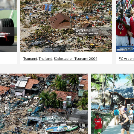
Tsunami
,
Thailand
,
Südostasien-Tsunami 2004
FC Arsen