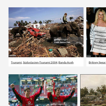
Tsunami
,
Südostasien-Tsunami 2004
,
Banda Aceh
Britney Spear