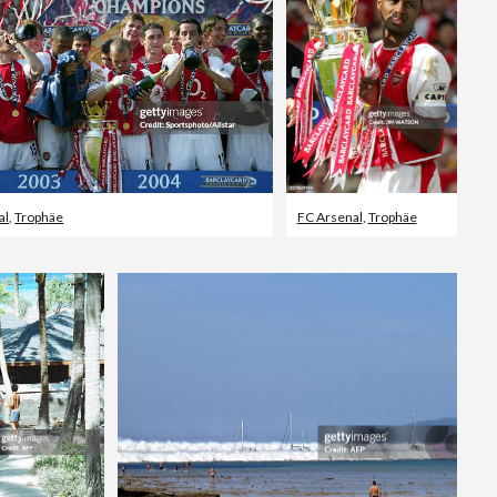
al
,
Trophäe
FC Arsenal
,
Trophäe