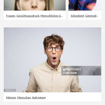
Frauen
,
Gesichtsausdruck
,
Menschliches Gesicht
Schockiert
,
Generation Z
,
P
Männer
,
Menschen
,
Aufregung