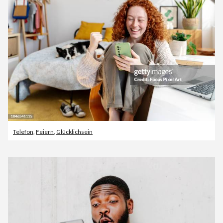
Telefon
,
Feiern
,
Glücklichsein