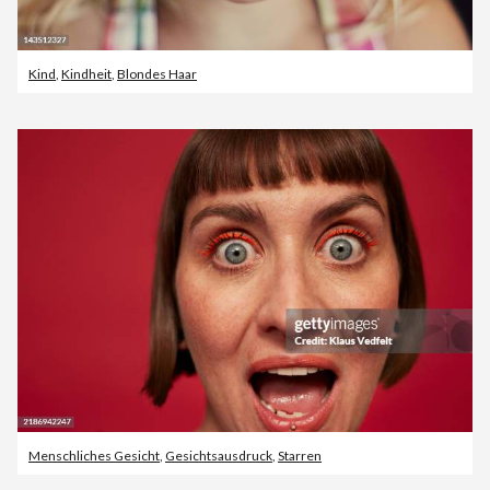
Kind
,
Kindheit
,
Blondes Haar
Menschliches Gesicht
,
Gesichtsausdruck
,
Starren