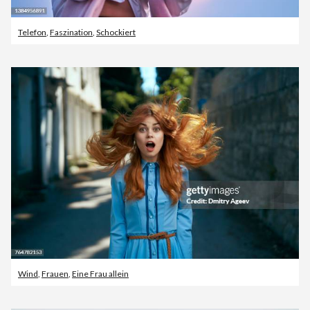
Telefon
,
Faszination
,
Schockiert
Wind
,
Frauen
,
Eine Frau allein