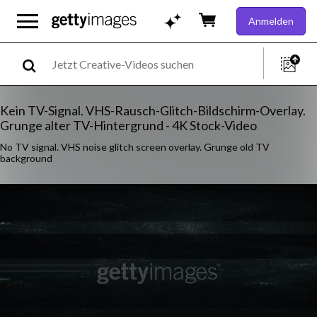
Anmelden
Kein TV-Signal. VHS-Rausch-Glitch-Bildschirm-Overlay.
Grunge alter TV-Hintergrund - 4K Stock-Video
No TV signal. VHS noise glitch screen overlay. Grunge old TV
background