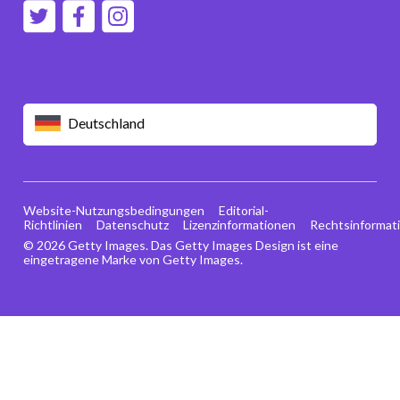
Deutschland
Website-Nutzungsbedingungen
Editorial-
Richtlinien
Datenschutz
Lizenzinformationen
Rechtsinformat
© 2026 Getty Images. Das Getty Images Design ist eine
eingetragene Marke von Getty Images.