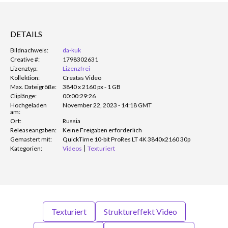
DETAILS
Bildnachweis:
da-kuk
Creative #:
1798302631
Lizenztyp:
Lizenzfrei
Kollektion:
Creatas Video
Max. Dateigröße:
3840 x 2160 px - 1 GB
Cliplänge:
00:00:29:26
Hochgeladen
November 22, 2023 - 14:18 GMT
am:
Ort:
Russia
Releaseangaben:
Keine Freigaben erforderlich
Gemastert mit:
QuickTime 10-bit ProRes LT 4K 3840x2160 30p
Kategorien:
Videos
Texturiert
Texturiert
Struktureffekt Video