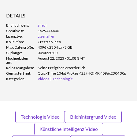
DETAILS
Bildnachweis:
zneal
Creative #:
1629474406
Lizenztyp:
Lizenzfrei
Kollektion:
Creatas Video
Max. Dateigröße:
4096 x 2304 px - 3 GB
Cliplänge:
00:00:20:00
Hochgeladen
August 22, 2023 - 01:08 GMT
am:
Releaseangaben:
Keine Freigaben erforderlich
Gemastert mit:
QuickTime 10-bit ProRes 422 (HQ) 4K 4096x2304 30p
Kategorien:
Videos
Technologie
Technologie Video
Bildhintergrund Video
Künstliche Intelligenz Video