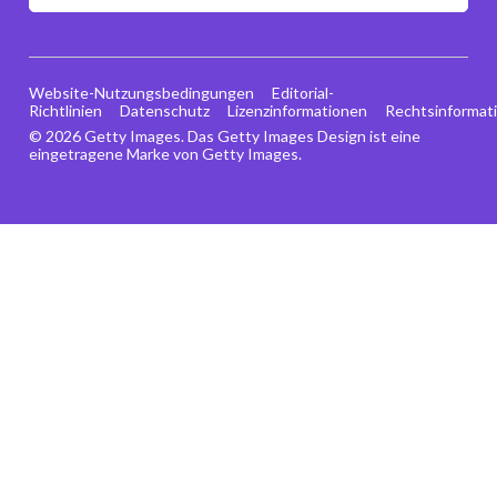
Website-Nutzungsbedingungen
Editorial-
Richtlinien
Datenschutz
Lizenzinformationen
Rechtsinformat
© 2026 Getty Images. Das Getty Images Design ist eine
eingetragene Marke von Getty Images.