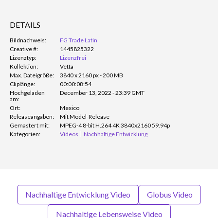
DETAILS
Bildnachweis:
FG Trade Latin
Creative #:
1445825322
Lizenztyp:
Lizenzfrei
Kollektion:
Vetta
Max. Dateigröße:
3840 x 2160 px - 200 MB
Cliplänge:
00:00:08:54
Hochgeladen
December 13, 2022 - 23:39 GMT
am:
Ort:
Mexico
Releaseangaben:
Mit Model-Release
Gemastert mit:
MPEG-4 8-bit H.264 4K 3840x2160 59.94p
Kategorien:
Videos
Nachhaltige Entwicklung
Nachhaltige Entwicklung Video
Globus Video
Nachhaltige Lebensweise Video