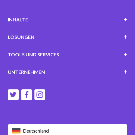
INHALTE
LÖSUNGEN
TOOLS UND SERVICES
UNTERNEHMEN
Deutschland