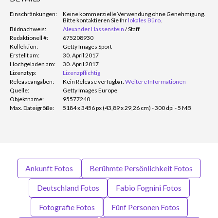
Einschränkungen:
Keine kommerzielle Verwendung ohne Genehmigung.
Bitte kontaktieren Sie Ihr
lokales Büro
.
Bildnachweis:
Alexander Hassenstein
/
Staff
Redaktionell #:
675208930
Kollektion:
Getty Images Sport
Erstellt am:
30. April 2017
Hochgeladen am:
30. April 2017
Lizenztyp:
Lizenzpflichtig
Releaseangaben:
Kein Release verfügbar.
Weitere Informationen
Quelle:
Getty Images Europe
Objektname:
95577240
Max. Dateigröße:
5184 x 3456 px (43,89 x 29,26 cm) - 300 dpi - 5 MB
Ankunft Fotos
Berühmte Persönlichkeit Fotos
Deutschland Fotos
Fabio Fognini Fotos
Fotografie Fotos
Fünf Personen Fotos