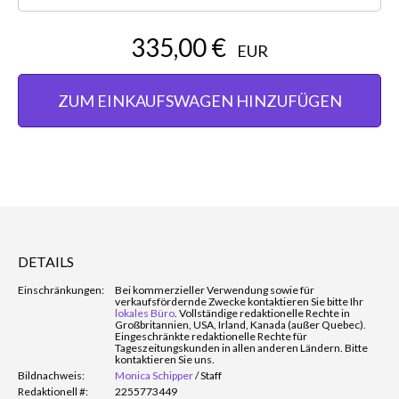
335,00 €
EUR
ZUM EINKAUFSWAGEN HINZUFÜGEN
DETAILS
Einschränkungen:
Bei kommerzieller Verwendung sowie für
verkaufsfördernde Zwecke kontaktieren Sie bitte Ihr
lokales Büro
. Vollständige redaktionelle Rechte in
Großbritannien, USA, Irland, Kanada (außer Quebec).
Eingeschränkte redaktionelle Rechte für
Tageszeitungskunden in allen anderen Ländern. Bitte
kontaktieren Sie uns.
Bildnachweis:
Monica Schipper
/
Staff
Redaktionell #:
2255773449