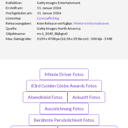
Kollektion:
Getty Images Entertainment
Erstellt am:
11. Januar 2026
Hochgeladen am:
11. Januar 2026
Lizenztyp:
Lizenzpflichtig
Releaseangaben:
Kein Release verfügbar.
Weitere Informationen
Quelle:
Getty Images North America
Objektname:
ms1_3045_8kjkgio0
Max. Dateigröße:
3139 x 4708 px (26,58 x 39,86 cm) - 300 dpi - 5 MB
Minnie Driver Fotos
83rd Golden Globe Awards Fotos
Abendkleid Fotos
Ankunft Fotos
Auszeichnung Fotos
Berühmte Persönlichkeit Fotos