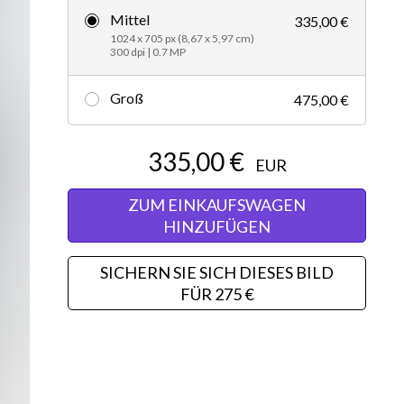
Mittel
335,00 €
Editorial
1024 x 705 px (8,67 x 5,97 cm)
300 dpi | 0.7 MP
Groß
475,00 €
335,00 €
EUR
ZUM EINKAUFSWAGEN
HINZUFÜGEN
SICHERN SIE SICH DIESES BILD
FÜR 275 €