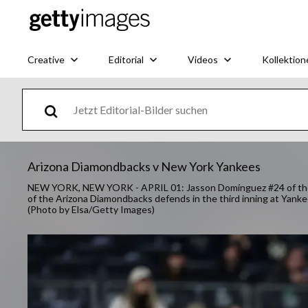
Creative
Editorial
Videos
Kollektion
Arizona Diamondbacks v New York Yankees
NEW YORK, NEW YORK - APRIL 01: Jasson Domínguez #24 of the 
of the Arizona Diamondbacks defends in the third inning at Yanke
(Photo by Elsa/Getty Images)