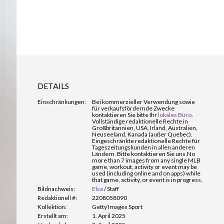
DETAILS
Einschränkungen:
Bei kommerzieller Verwendung sowie
für verkaufsfördernde Zwecke
kontaktieren Sie bitte Ihr
lokales Büro
.
Vollständige redaktionelle Rechte in
Großbritannien, USA, Irland, Australien,
Neuseeland, Kanada (außer Quebec).
Eingeschränkte redaktionelle Rechte für
Tageszeitungskunden in allen anderen
Ländern. Bitte kontaktieren Sie uns.
No
more than 7 images from any single MLB
game, workout, activity or event may be
used (including online and on apps) while
that game, activity, or event is in progress.
Bildnachweis:
Elsa
/
Staff
Redaktionell #:
2208058090
Kollektion:
Getty Images Sport
Erstellt am:
1. April 2025