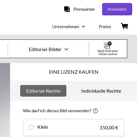
Pinnwände
Anmelden
Unternehmen
Preise
Editorial-Bilder
Nach Bild oder
Video suchen
Creative-Bilder & -Videos
EINE LIZENZ KAUFEN
Bilder
Editorial-Rechte
Individuelle Rechte
Creative
Editorial
Wie darf ich dieses Bild verwenden?
Videos
Klein
150,00 €
Creative