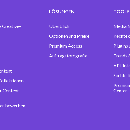
LÖSUNGEN
TOOLS 
e Creative-
Überblick
Media 
Optionen und Preise
Rechtek
Premium Access
Plugins
Auftragsfotografie
Trends &
API-Int
ontent
Suchlei
Kollektionen
Premium
r Content-
Center
ter bewerben