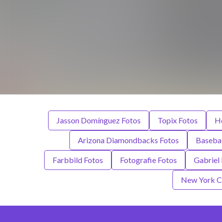
Jasson Domínguez Fotos
Topix Fotos
H
Arizona Diamondbacks Fotos
Basebal
Farbbild Fotos
Fotografie Fotos
Gabriel
New York Ci