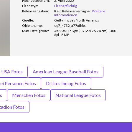
Hochgeladen am:
2. April 2025
Lizenztyp:
Lizenzpflichtig
Releaseangaben:
Kein Release verfügbar.
Weitere
Informationen
Quelle:
Getty Images North America
Objektname:
eg7_4732_a77xfhbs
Max. Dateigröße:
4588 x 3158 px (38,85 x 26,74 cm) - 300
dpi - 8 MB
USA Fotos
American League Baseball Fotos
ei Personen Fotos
Drittes Inning Fotos
s
Menschen Fotos
National League Fotos
tadion Fotos