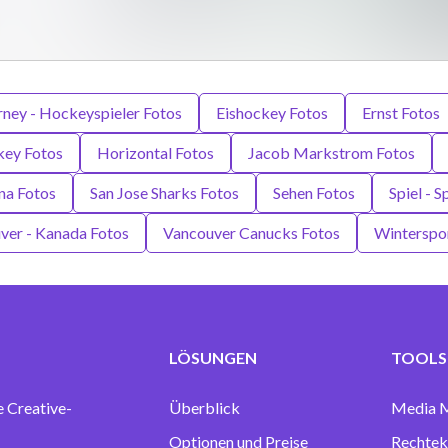
rney - Hockeyspieler Fotos
Eishockey Fotos
Ernst Fotos
ey Fotos
Horizontal Fotos
Jacob Markstrom Fotos
na Fotos
San Jose Sharks Fotos
Sehen Fotos
Spiel - 
ver - Kanada Fotos
Vancouver Canucks Fotos
Winterspo
LÖSUNGEN
TOOLS 
e Creative-
Überblick
Media 
Optionen und Preise
Rechtek