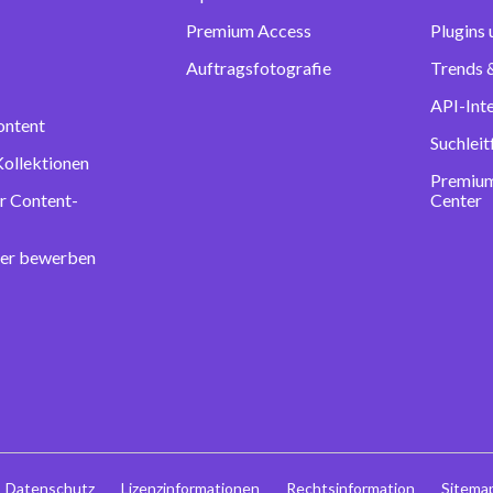
Premium Access
Plugins
Auftragsfotografie
Trends &
API-Int
ontent
Suchlei
Kollektionen
Premium
r Content-
Center
ter bewerben
Datenschutz
Lizenzinformationen
Rechtsinformation
Sitema