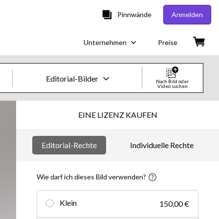
Pinnwände
Anmelden
Unternehmen
Preise
Editorial-Bilder
Nach Bild oder
Video suchen
Creative-Bilder & -Videos
EINE LIZENZ KAUFEN
Bilder
Editorial-Rechte
Individuelle Rechte
Creative
Editorial
Wie darf ich dieses Bild verwenden?
Videos
Klein
150,00 €
Creative