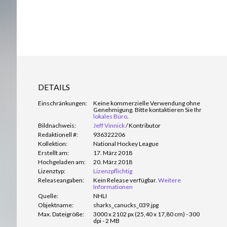
DETAILS
Einschränkungen:
Keine kommerzielle Verwendung ohne
Genehmigung. Bitte kontaktieren Sie Ihr
lokales Büro
.
Bildnachweis:
Jeff Vinnick
/
Kontributor
Redaktionell #:
936322206
Kollektion:
National Hockey League
Erstellt am:
17. März 2018
Hochgeladen am:
20. März 2018
Lizenztyp:
Lizenzpflichtig
Releaseangaben:
Kein Release verfügbar.
Weitere
Informationen
Quelle:
NHLI
Objektname:
sharks_canucks_039.jpg
Max. Dateigröße:
3000 x 2102 px (25,40 x 17,80 cm) - 300
dpi - 2 MB