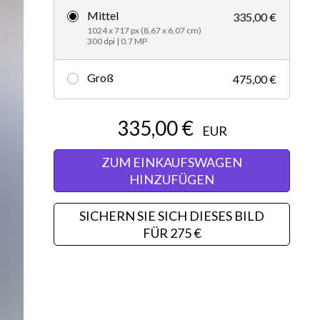
Mittel
335,00 €
Editorial
1024 x 717 px (8,67 x 6,07 cm)
300 dpi | 0.7 MP
Groß
475,00 €
335,00 €
EUR
ZUM EINKAUFSWAGEN
HINZUFÜGEN
SICHERN SIE SICH DIESES BILD
FÜR 275 €