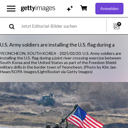
Anmelden
U.S. Army soldiers are installing the U.S. flag during a
YEONCHEON, SOUTH KOREA - 2025/03/20: U.S. Army soldiers are
installing the U.S. flag during a joint river-crossing exercise between
South Korea and the United States as part of the Freedom Shield
military drills in the border town of Yeoncheon. (Photo by Kim Jae-
Hwan/SOPA Images/LightRocket via Getty Images)