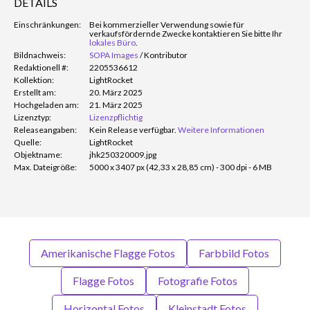
DETAILS
Einschränkungen:
Bei kommerzieller Verwendung sowie für
verkaufsfördernde Zwecke kontaktieren Sie bitte Ihr
lokales Büro
.
Bildnachweis:
SOPA Images
/
Kontributor
Redaktionell #:
2205536612
Kollektion:
LightRocket
Erstellt am:
20. März 2025
Hochgeladen am:
21. März 2025
Lizenztyp:
Lizenzpflichtig
Releaseangaben:
Kein Release verfügbar.
Weitere Informationen
Quelle:
LightRocket
Objektname:
jhk250320009.jpg
Max. Dateigröße:
5000 x 3407 px (42,33 x 28,85 cm) - 300 dpi - 6 MB
Amerikanische Flagge Fotos
Farbbild Fotos
Flagge Fotos
Fotografie Fotos
Horizontal Fotos
Kleinstadt Fotos