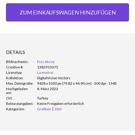
ZUM EINKAUFSWAGEN HINZUFÜGEN
DETAILS
Bildnachweis:
Enis Aksoy
Creative #:
1382913375
Lizenztyp:
Lizenzfrei
Kollektion:
DigitalVision Vectors
Max. Dateigröße:
9428 x 5303 px (79,82 x 44,90 cm) - 300 dpi - 1 MB
Hochgeladen
8. März 2022
am:
Ort:
Turkey
Releaseangaben:
Keine Freigaben erforderlich
Kategorien:
Grafiken
Zahl