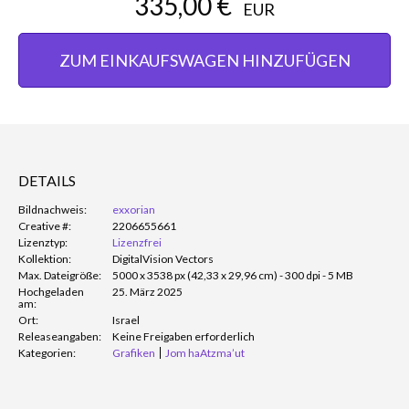
335,00 €
EUR
ZUM EINKAUFSWAGEN HINZUFÜGEN
DETAILS
Bildnachweis:
exxorian
Creative #:
2206655661
Lizenztyp:
Lizenzfrei
Kollektion:
DigitalVision Vectors
Max. Dateigröße:
5000 x 3538 px (42,33 x 29,96 cm) - 300 dpi - 5 MB
Hochgeladen
25. März 2025
am:
Ort:
Israel
Releaseangaben:
Keine Freigaben erforderlich
Kategorien:
Grafiken
Jom haAtzma’ut