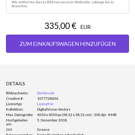
Wir entfernen dieses Bild von unserer Webseite, solange Sie es
brauchen.
335,00 €
EUR
ZUM EINKAUFSWAGEN HINZUFÜGEN
DETAILS
Bildnachweis:
Dimitris66
Creative #:
1077728036
Lizenztyp:
Lizenzfrei
Kollektion:
DigitalVision Vectors
Max. Dateigröße:
4550 x 4550 px (38,52 x 38,52 cm) - 300 dpi - 8 MB
Hochgeladen
5. Dezember 2018
am:
Ort:
Greece
Releaseangaben:
Keine Freigaben erforderlich