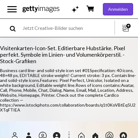
Anmelden
Visitenkarten-Icon-Set. Editierbare Hubstärke. Pixel
perfekt. Symbole im Linien- und Volumenkörperstil. -
Stock-Grafiken
Business card line- and solid-style icon set #01Specification: 40 icons,
48×48 pх, EDITABLE stroke weight! Current stroke: 3 px. Contain line-
and solid-style icons.Features: Pixel Perfect, Unicolor, Isolated on a
white background, Editable weight line.Rows of icons contains:Avatar,
Call, Phone, Mobile, Chat, Dialog, Name, Email, Mail, Location, Address,
Website, Homepage, Printer. Check out the complete Cardico
collection —
https://www.istockphoto.com/collaboration/boards/q1t0KoVBtEq5U2
XTqFTIEA