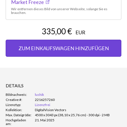
Market Freeze
Wir entfernen dieses Bild von unserer Webseite, solange Sie es
brauchen.
335,00 €
EUR
ZUM EINKAUFSWAGEN HINZUFÜGEN
DETAILS
Bildnachweis:
lushik
Creative #:
2216257260
Lizenztyp:
Lizenzfrei
Kollektion:
DigitalVision Vectors
Max. Dateigröße:
4500 x 3043 px (38,10 x 25,76 cm) - 300 dpi - 2 MB
Hochgeladen
21. Mai 2025
am: