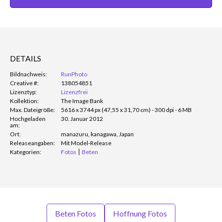
DETAILS
Bildnachweis:
RunPhoto
Creative #:
138054851
Lizenztyp:
Lizenzfrei
Kollektion:
The Image Bank
Max. Dateigröße:
5616 x 3744 px (47,55 x 31,70 cm) - 300 dpi - 6 MB
Hochgeladen
30. Januar 2012
am:
Ort:
manazuru, kanagawa, Japan
Releaseangaben:
Mit Model-Release
Kategorien:
Fotos
Beten
Beten Fotos
Hoffnung Fotos