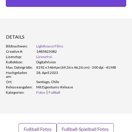
DETAILS
Bildnachweis:
Lighthouse Films
Creative #:
1485823082
Lizenztyp:
Lizenzfrei
Kollektion:
DigitalVision
Max. Dateigröße:
8192 x 5464 px (69,36 x 46,26 cm) - 300 dpi - 41 MB
Hochgeladen
28. April 2023
am:
Ort:
Santiago, Chile
Releaseangaben:
Mit Eigentums-Release
Kategorien:
Fotos
Fußball
Fußball Fotos
Fußball-Spielball Fotos