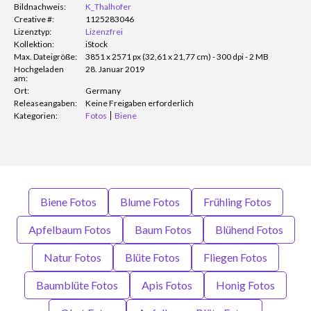
Bildnachweis:
K_Thalhofer
Creative #:
1125283046
Lizenztyp:
Lizenzfrei
Kollektion:
iStock
Max. Dateigröße:
3851 x 2571 px (32,61 x 21,77 cm) - 300 dpi - 2 MB
Hochgeladen
28. Januar 2019
am:
Ort:
Germany
Releaseangaben:
Keine Freigaben erforderlich
Kategorien:
Fotos
Biene
Biene Fotos
Blume Fotos
Frühling Fotos
Apfelbaum Fotos
Baum Fotos
Blühend Fotos
Natur Fotos
Blüte Fotos
Fliegen Fotos
Baumblüte Fotos
Apis Fotos
Honig Fotos