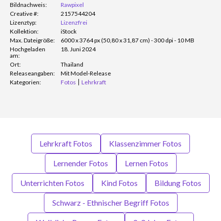
Bildnachweis:
Rawpixel
Creative #:
2157544204
Lizenztyp:
Lizenzfrei
Kollektion:
iStock
Max. Dateigröße:
6000 x 3764 px (50,80 x 31,87 cm) - 300 dpi - 10 MB
Hochgeladen
18. Juni 2024
am:
Ort:
Thailand
Releaseangaben:
Mit Model-Release
Kategorien:
Fotos
Lehrkraft
Lehrkraft Fotos
Klassenzimmer Fotos
Lernender Fotos
Lernen Fotos
Unterrichten Fotos
Kind Fotos
Bildung Fotos
Schwarz - Ethnischer Begriff Fotos