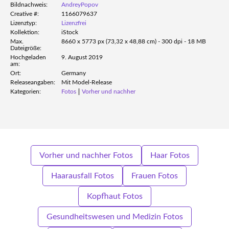
Bildnachweis:
AndreyPopov
Creative #:
1166079637
Lizenztyp:
Lizenzfrei
Kollektion:
iStock
Max.
8660 x 5773 px (73,32 x 48,88 cm) - 300 dpi - 18 MB
Dateigröße:
Hochgeladen
9. August 2019
am:
Ort:
Germany
Releaseangaben:
Mit Model-Release
Kategorien:
Fotos
Vorher und nachher
Vorher und nachher Fotos
Haar Fotos
Haarausfall Fotos
Frauen Fotos
Kopfhaut Fotos
Gesundheitswesen und Medizin Fotos