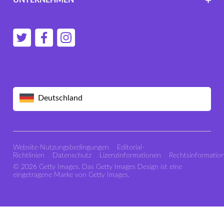
UNTERNEHMEN
Deutschland
Website-Nutzungsbedingungen
Editorial-
Richtlinien
Datenschutz
Lizenzinformationen
Rechtsinformatio
© 2026 Getty Images. Das Getty Images Design ist eine
eingetragene Marke von Getty Images.