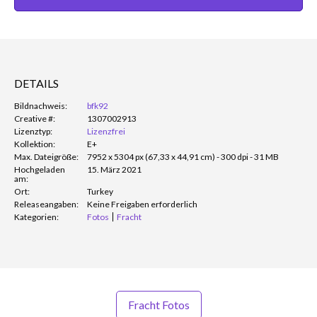
DETAILS
Bildnachweis:
bfk92
Creative #:
1307002913
Lizenztyp:
Lizenzfrei
Kollektion:
E+
Max. Dateigröße:
7952 x 5304 px (67,33 x 44,91 cm) - 300 dpi - 31 MB
Hochgeladen
15. März 2021
am:
Ort:
Turkey
Releaseangaben:
Keine Freigaben erforderlich
Kategorien:
Fotos
Fracht
Fracht Fotos